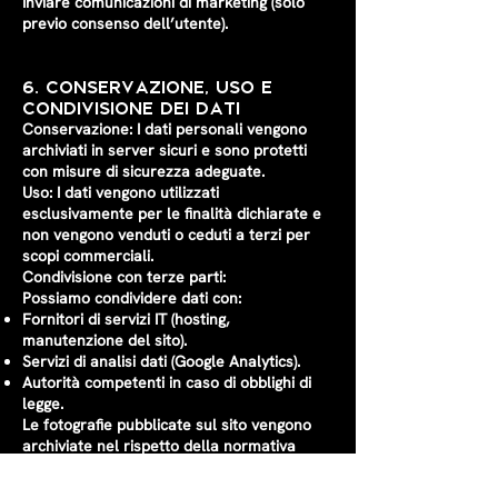
Inviare comunicazioni di marketing (solo
previo consenso dell’utente).
6. Conservazione, Uso e
Condivisione dei Dati
Conservazione: I dati personali vengono
archiviati in server sicuri e sono protetti
con misure di sicurezza adeguate.
Uso: I dati vengono utilizzati
esclusivamente per le finalità dichiarate e
non vengono venduti o ceduti a terzi per
scopi commerciali.
Condivisione con terze parti:
Possiamo condividere dati con:
Fornitori di servizi IT (hosting,
manutenzione del sito).
Servizi di analisi dati (Google Analytics).
Autorità competenti in caso di obblighi di
legge.
Le fotografie pubblicate sul sito vengono
archiviate nel rispetto della normativa
sulla privacy. Se un utente desidera la
rimozione di una foto in cui appare, può