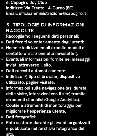
è: Capogiro Joy Club
Indirizzo: Via Trento 14, Curno (BG)
Email:
ufficioamministrazione@capogiro.it
3. Tipologie di Informazioni
Raccolte
Raccogliamo i seguenti dati personali:
Dati forniti volontariamente dagli utenti:
Nome e indirizzo email (tramite moduli di
contatto o iscrizione alla newsletter).
Eventuali informazioni fornite nei messaggi
inviati attraverso il sito.
Dati raccolti automaticamente:
Indirizzo IP, tipo di browser, dispositivo
utilizzato, pagine visitate.
Informazioni sulla navigazione (es. durata
delle visite, interazioni con il sito) tramite
strumenti di analisi (Google Analytics).
Cookie e strumenti di monitoraggio per
migliorare l’esperienza utente.
Dati fotografici:
Foto scattate durante gli eventi organizzati
e pubblicate nell’archivio fotografico del
sito.