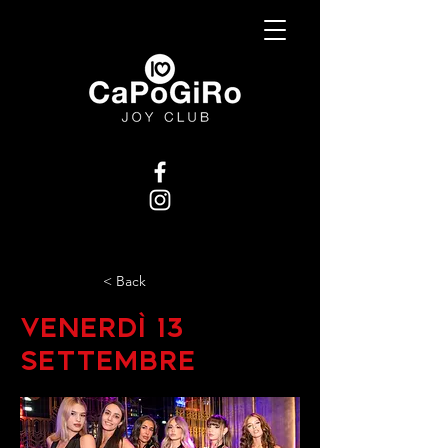
< Back
Venerdì 13
Settembre