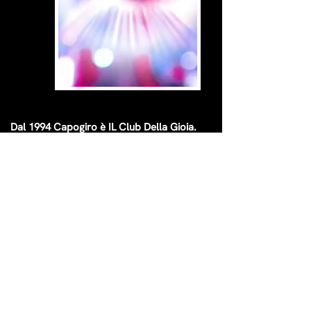
Dal 1994 Capogiro è IL Club Della Gioia.
Un appuntamento fisso del weekend per gli
amanti della night life e gli amici che amano
divertirsi nella location più glamour ed
esclusiva di Bergamo.
Non c’è soddisfazione più grande di vedere
persone divertirsi insieme.
CaPoGiRo – The place to be
SCRIVICI ORA